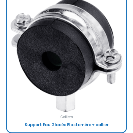
Colliers
Support Eau Glacée Elastomère + collier