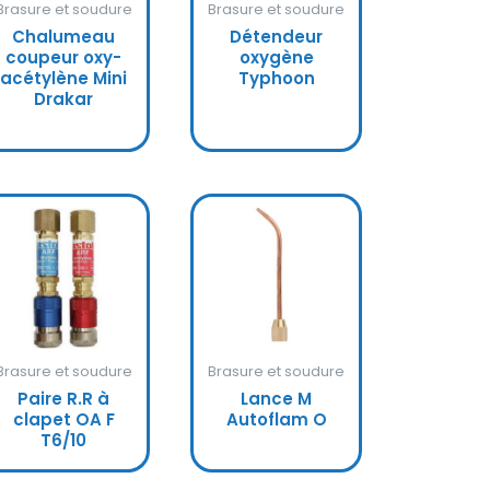
Brasure et soudure
Brasure et soudure
Chalumeau
Détendeur
coupeur oxy-
oxygène
acétylène Mini
Typhoon
Drakar
Brasure et soudure
Brasure et soudure
Paire R.R à
Lance M
clapet OA F
Autoflam O
T6/10