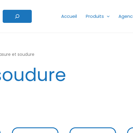
Accueil
Produits
Agenc
asure et soudure
 soudure