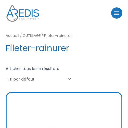
Aller
MAIN
au
MENU
contenu
Accueil
/
OUTILLAGE
/ Fileter-rainurer
Fileter-rainurer
Afficher tous les 5 résultats