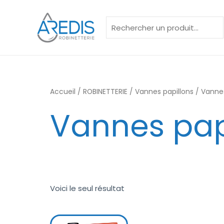
Aller
Rechercher
au
contenu
Accueil
/
ROBINETTERIE
/
Vannes papillons
/ Vannes
Vannes pap
Voici le seul résultat