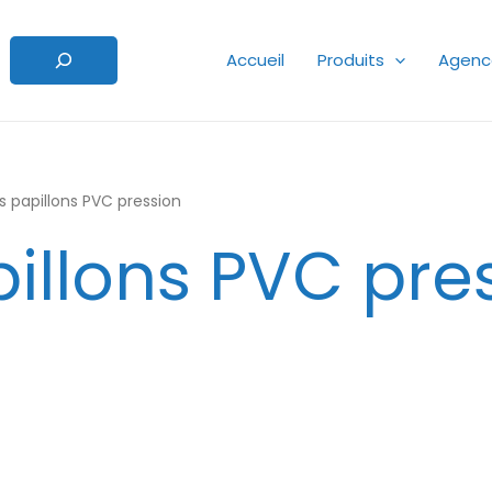
Accueil
Produits
Agenc
 papillons PVC pression
illons PVC pre