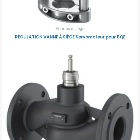
Vannes à siège
RÉGULATION VANNE À SIÈGE Servomoteur pour BQE