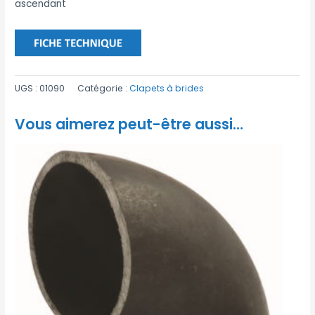
ascendant
UGS :
01090
Catégorie :
Clapets à brides
Vous aimerez peut-être aussi…