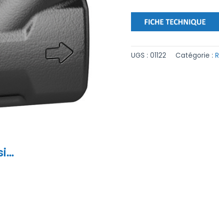
UGS :
01122
Catégorie :
R
si…