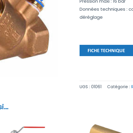
Pression maxi : 16 bar
Données techniques : co
déréglage
UGS :
01061
Catégorie :
si…