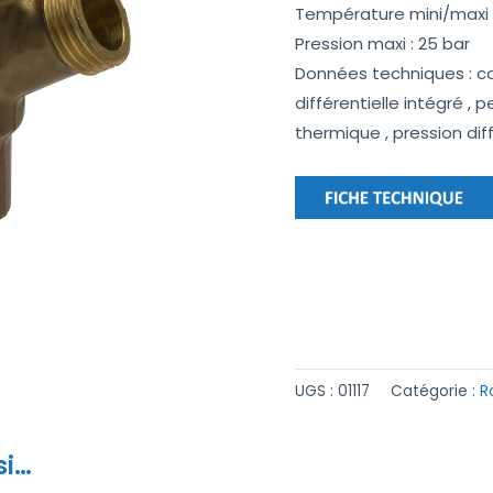
Température mini/maxi :
Pression maxi : 25 bar
Données techniques : cor
différentielle intégré ,
thermique , pression dif
UGS :
01117
Catégorie :
R
si…