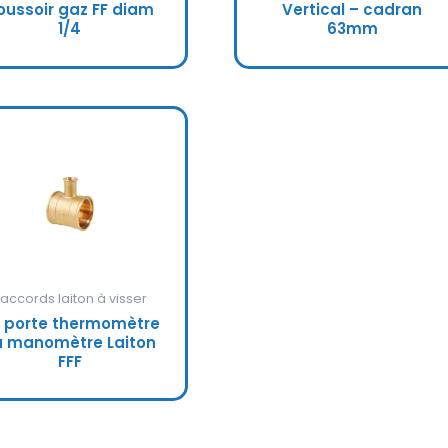
oussoir gaz FF diam
Vertical – cadran
1/4
63mm
accords laiton à visser
 porte thermomètre
u manomètre Laiton
FFF