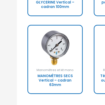
GLYCERINE Vertical –
p
cadran 100mm
Manomètres et kit mano
R
MANOMÈTRES SECS
Té
Vertical – cadran
o
63mm