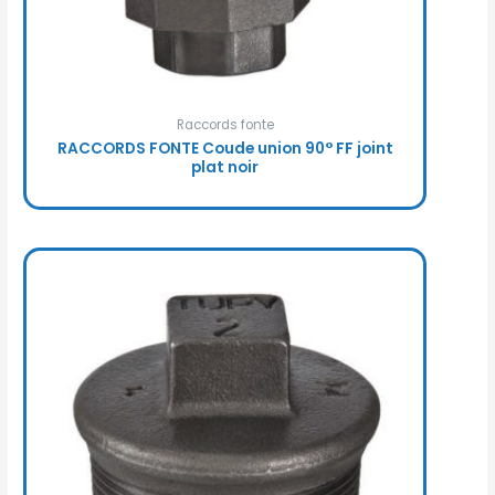
Raccords fonte
RACCORDS FONTE Coude union 90° FF joint
plat noir