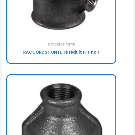
Raccords fonte
RACCORDS FONTE Té réduit FFF noir