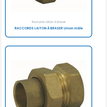
Raccords laiton à braser
RACCORDS LAITON À BRASER Union mâle