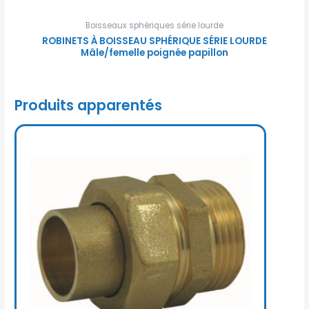
Boisseaux sphériques série lourde
ROBINETS À BOISSEAU SPHÉRIQUE SÉRIE LOURDE
Mâle/femelle poignée papillon
Produits apparentés