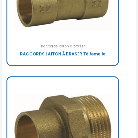
Raccords laiton à braser
RACCORDS LAITON À BRASER Té femelle