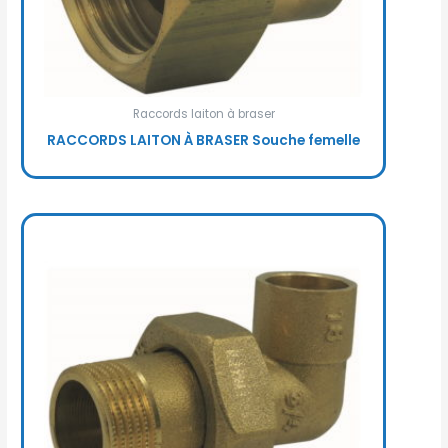
Raccords laiton à braser
RACCORDS LAITON À BRASER Souche femelle