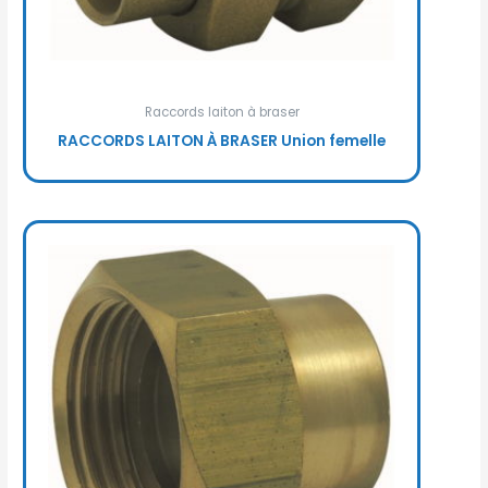
Raccords laiton à braser
RACCORDS LAITON À BRASER Union femelle