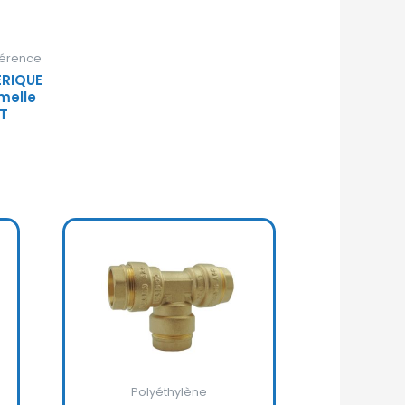
férence
ÉRIQUE
melle
 T
Polyéthylène