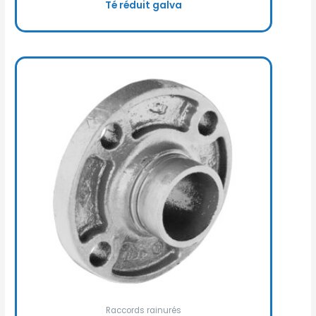
Té réduit galva
Raccords rainurés