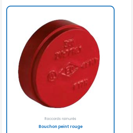
Raccords rainurés
Bouchon peint rouge