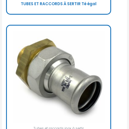
TUBES ET RACCORDS À SERTIR Té égal
Tubes et raccords inox à sertir