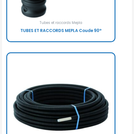
Tubes et raccords Mepla
TUBES ET RACCORDS MEPLA Coude 90°