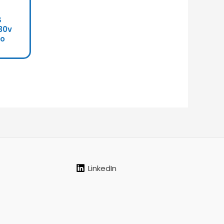
S
30v
to
LinkedIn