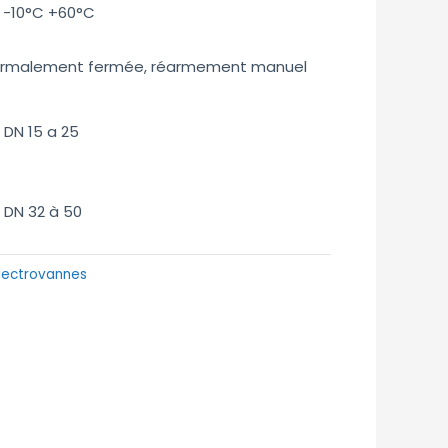
 -10°C +60°C
r
ormalement fermée, réarmement manuel
DN 15 a 25
DN 32 à 50
lectrovannes