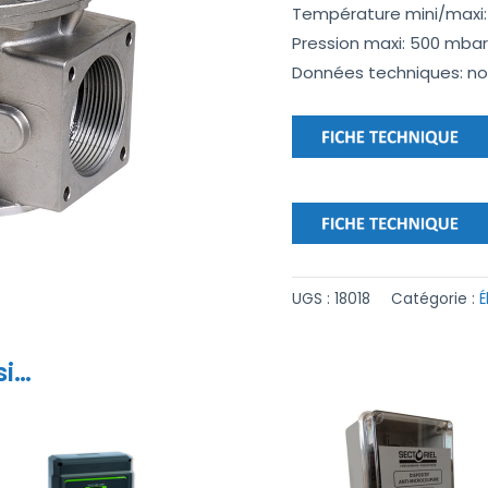
Température mini/maxi:
Pression maxi: 500 mba
Données techniques: n
UGS :
18018
Catégorie :
É
si…