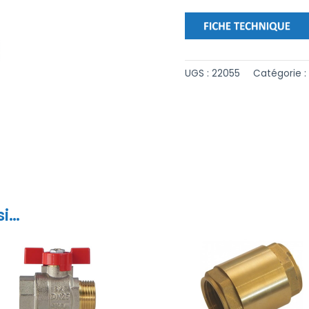
UGS :
22055
Catégorie 
si…