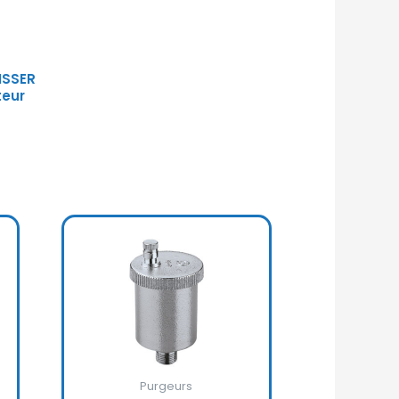
ISSER
teur
Purgeurs