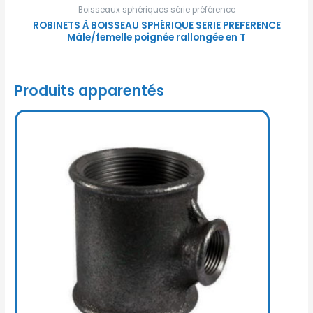
Boisseaux sphériques série préférence
ROBINETS À BOISSEAU SPHÉRIQUE SERIE PREFERENCE
Mâle/femelle poignée rallongée en T
Produits apparentés