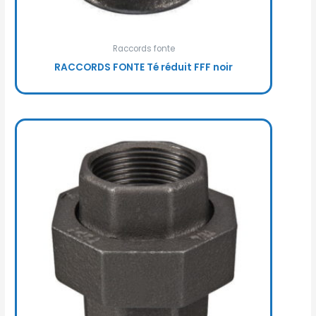
Raccords fonte
RACCORDS FONTE Té réduit FFF noir