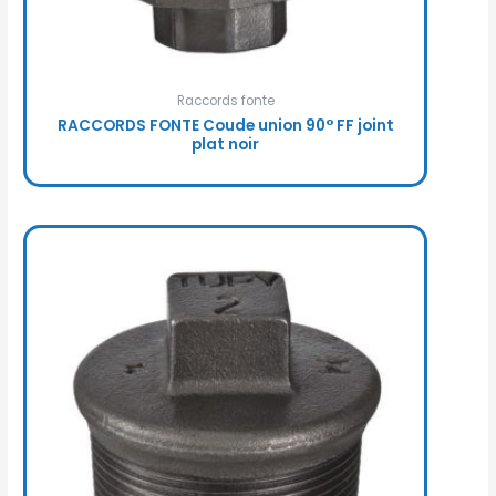
Raccords fonte
RACCORDS FONTE Coude union 90° FF joint
plat noir