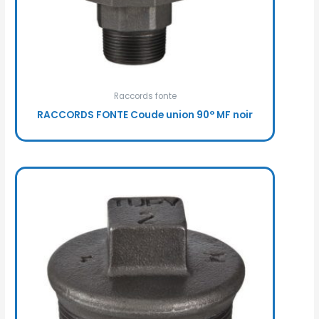
Raccords fonte
RACCORDS FONTE Coude union 90° MF noir