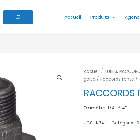
Accueil
Produits
Agenc
Accueil
/
TUBES, RACCORDS
galva
/
Raccords fonte
/ 
RACCORDS F
Diamètre: 1/4″ à 4″
UGS :
N341
Catégorie :
R