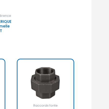
férence
ÉRIQUE
melle
 T
Raccords fonte