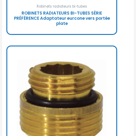
Robinets radiateurs bi-tubes
ROBINETS RADIATEURS BI-TUBES SÉRIE
PRÉFÉRENCE Adaptateur eurcone vers portée
plate