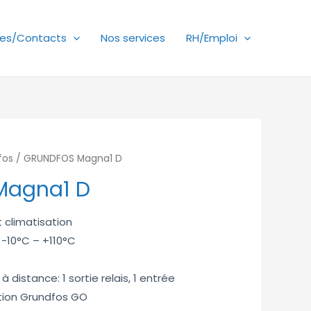
es/Contacts
Nos services
RH/Emploi
fos
/ GRUNDFOS Magna1 D
Magna1 D
t climatisation
 -10°C – +110°C
istance: 1 sortie relais, 1 entrée
ion Grundfos GO