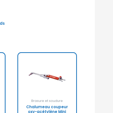
rds
Brasure et soudure
Chalumeau coupeur
oxy-acétylène Mini