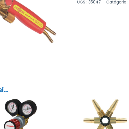
UGS :
35047
Catégorie 
si…