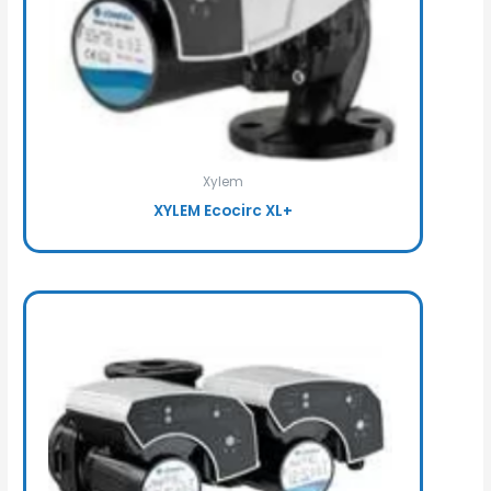
Xylem
XYLEM Ecocirc XL+