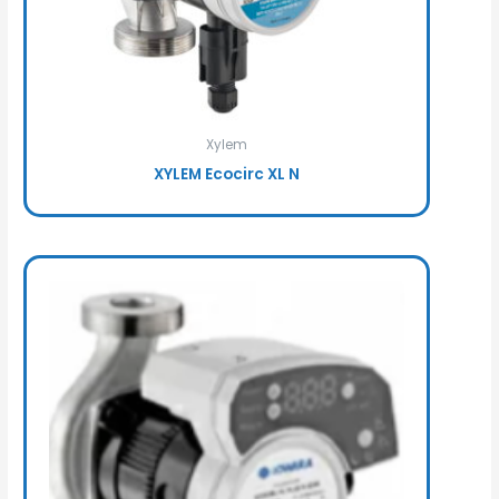
Xylem
XYLEM Ecocirc XL N