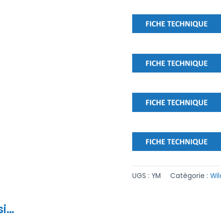
UGS :
YM
Catégorie :
Wil
si…